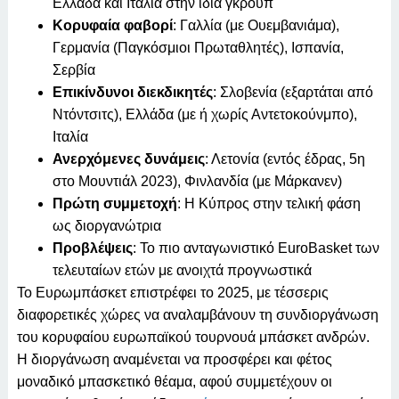
Ελλάδα και Ιταλία στην ίδια γκρουπ
Κορυφαία φαβορί
: Γαλλία (με Ουεμβανιάμα),
Γερμανία (Παγκόσμιοι Πρωταθλητές), Ισπανία,
Σερβία
Επικίνδυνοι διεκδικητές
: Σλοβενία (εξαρτάται από
Ντόντσιτς), Ελλάδα (με ή χωρίς Αντετοκούνμπο),
Ιταλία
Ανερχόμενες δυνάμεις
: Λετονία (εντός έδρας, 5η
στο Μουντιάλ 2023), Φινλανδία (με Μάρκανεν)
Πρώτη συμμετοχή
: Η Κύπρος στην τελική φάση
ως διοργανώτρια
Προβλέψεις
: Το πιο ανταγωνιστικό EuroBasket των
τελευταίων ετών με ανοιχτά προγνωστικά
Το Ευρωμπάσκετ επιστρέφει το 2025, με τέσσερις
διαφορετικές χώρες να αναλαμβάνουν τη συνδιοργάνωση
του κορυφαίου ευρωπαϊκού τουρνουά μπάσκετ ανδρών.
Η διοργάνωση αναμένεται να προσφέρει και φέτος
μοναδικό μπασκετικό θέαμα, αφού συμμετέχουν οι