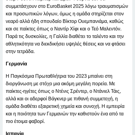
συμμετάσχουν στο EuroBasket 2025 λόγω τραυματισμών
και προσωπικών λόγων, όμως η ομάδα στηρίζεται στον
νεαρό αλλά ήδη σπουδαίο Βίκτορ Ουεμπανιάμα, καθώς
και σε παίκτες όπως ο Ναντίρ Χίφι και ο Τεό Μαλεντόν.
Παρά τις δυσκολίες, η Γαλλία διαθέτει το ταλέντο και την
αθλητικότητα να διεκδικήσει υψηλές θέσεις και να φτάσει
στην τετράδα.
Γερμανία
Η Παγκόσμια Πρωταθλήτρια του 2023 μπαίνει στη
διοργάνωση με στόχο μια ακόμη μεγάλη πορεία. Με
παίκτες-ηγέτες όπως ο Ντένις Σρέντερ, ο Ντάνιελ Τάις,
αλλά και οι αδερφοί Βάγκνερ με πιθανή συμμετοχή, η
ομάδα διαθέτει εξαιρετική χημεία και συνοχή. Η εμπειρία
και η ποιότητα των Γερμανών την καθιστούν ένα από τα
πιο έτοιμα φαβορί.
Ισπανία