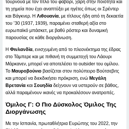
τουρνουά με τον τίτλο του φαβορί, χάρη στην ποιότητα και
τη χημεία που έχει αναπτύξει με ηγέτες όπως οι Σρέντερ
και Βάγκνερ. Η
Λιθουανία
, με τίτλους ήδη από τη δεκαετία
του ’30 (1937, 1939), παραμένει σταθερή αξία στο
ευρωπαϊκό μπάσκετ, με βαθύ ρόστερ και δυναμική
παρουσίας σε κάθε διοργάνωση.
Η
Φινλανδία
, ενισχυμένη από το πλεονέκτημα της έδρας
στο Τάμπερε και με πιθανή τη συμμετοχή του Λάουρι
Μάρκανεν, μπορεί να αποτελέσει το outsider του ομίλου.
Το
Μαυροβούνιο
βασίζεται στον πολύπειρο Βούτσεβιτς
και μπορεί να διεκδικήσει πρόκριση, ενώ
Μεγάλη
Βρετανία
και
Σουηδία
δείχνουν να υστερούν σε βάθος,
αλλά παραμένουν ικανές να προκαλέσουν ανατροπές.
Όμιλος Γ: Ο Πιο Δύσκολος Όμιλος Της
Διοργάνωσης
Με την Ισπανία, πρωταθλήτρια Ευρώπης του 2022, την