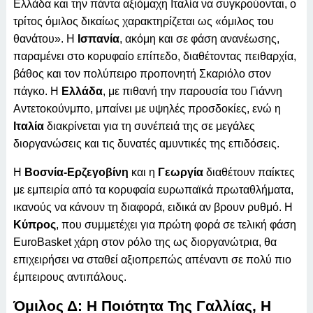
Ελλάδα και την πάντα αξιόμαχη Ιταλία να συγκρούονται, ο
τρίτος όμιλος δικαίως χαρακτηρίζεται ως «όμιλος του
θανάτου». Η
Ισπανία
, ακόμη και σε φάση ανανέωσης,
παραμένει στο κορυφαίο επίπεδο, διαθέτοντας πειθαρχία,
βάθος και τον πολύπειρο προπονητή Σκαριόλο στον
πάγκο. Η
Ελλάδα
, με πιθανή την παρουσία του Γιάννη
Αντετοκούνμπο, μπαίνει με υψηλές προσδοκίες, ενώ η
Ιταλία
διακρίνεται για τη συνέπειά της σε μεγάλες
διοργανώσεις και τις δυνατές αμυντικές της επιδόσεις.
Η
Βοσνία-Ερζεγοβίνη
και η
Γεωργία
διαθέτουν παίκτες
με εμπειρία από τα κορυφαία ευρωπαϊκά πρωταθλήματα,
ικανούς να κάνουν τη διαφορά, ειδικά αν βρουν ρυθμό. Η
Κύπρος
, που συμμετέχει για πρώτη φορά σε τελική φάση
EuroBasket χάρη στον ρόλο της ως διοργανώτρια, θα
επιχειρήσει να σταθεί αξιοπρεπώς απέναντι σε πολύ πιο
έμπειρους αντιπάλους.
Όμιλος Δ: Η Ποιότητα Της Γαλλίας, Η