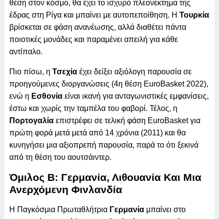
θέση στον κόσμο, θα έχει το ισχυρό πλεονέκτημα της
έδρας στη Ρίγα και μπαίνει με αυτοπεποίθηση. Η
Τουρκία
βρίσκεται σε φάση ανανέωσης, αλλά διαθέτει πάντα
ποιοτικές μονάδες και παραμένει απειλή για κάθε
αντίπαλο.
Πιο πίσω, η
Τσεχία
έχει δείξει αξιόλογη παρουσία σε
προηγούμενες διοργανώσεις (4η θέση EuroBasket 2022),
ενώ η
Εσθονία
είναι ικανή για ανταγωνιστικές εμφανίσεις,
έστω και χωρίς την ταμπέλα του φαβορί. Τέλος, η
Πορτογαλία
επιστρέφει σε τελική φάση EuroBasket για
πρώτη φορά μετά μετά από 14 χρόνια (2011) και θα
κυνηγήσει μια αξιοπρεπή παρουσία, παρά το ότι ξεκινά
από τη θέση του αουτσάιντερ.
Όμιλος Β: Γερμανία, Λιθουανία Και Μια
Ανερχόμενη Φινλανδία
Η Παγκόσμια Πρωταθλήτρια
Γερμανία
μπαίνει στο