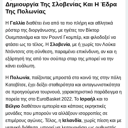
Δημιουργία Της Σλοβενίας Και Η Έδρα
Της Πολωνίας
Η
Γαλλία
διαθέτει ένα από τα πιο πλήρη και αθλητικά
ρόστερ της διοργάνωσης, με ηγέτες τον Βίκτορ
Ουεμπανιάμα και τον Ρουντί Γκομπέρ, και φιλοδοξεί να
φτάσει ως το τέλος. Η
Σλοβενία
, με ή χωρίς τον Λούκα
Ντόντσιτς στη σύνθεση, παραμένει επικίνδυνη, αν και η
εξάρτησή της από τον σούπερ σταρ της μπορεί να την
κάνει ευάλωτη.
Η
Πολωνία
, παίζοντας μπροστά στο κοινό της στην πόλη
Κατοβίτσε, έχει δείξει σταθερότητα και ανταγωνιστικότητα
σε προηγούμενα τουρνουά, χαρακτηριστικό παράδειγμα η
πορεία της στο EuroBasket 2022. Το
Ισραήλ
και το
Βέλγιο
διαθέτουν εμπειρία και κάποιες εκρηκτικές
μονάδες που μπορούν να αλλάξουν ισορροπίες σε
επιμέρους αγώνες. Τέλος, η
Ισλανδία
, χωρίς πίεση και με
νεανική διάθεση, μπορεί να λειτουργήσει ως ρυθμιστής