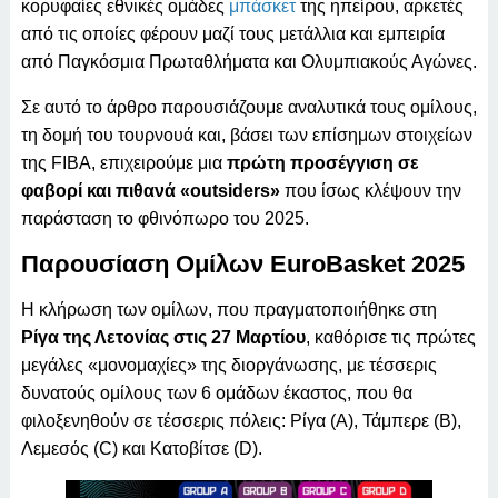
κορυφαίες εθνικές ομάδες
μπάσκετ
της ηπείρου, αρκετές
από τις οποίες φέρουν μαζί τους μετάλλια και εμπειρία
από Παγκόσμια Πρωταθλήματα και Ολυμπιακούς Αγώνες.
Σε αυτό το άρθρο παρουσιάζουμε αναλυτικά τους ομίλους,
τη δομή του τουρνουά και, βάσει των επίσημων στοιχείων
της FIBA, επιχειρούμε μια
πρώτη προσέγγιση σε
φαβορί και πιθανά «outsiders»
που ίσως κλέψουν την
παράσταση το φθινόπωρο του 2025.
Παρουσίαση Ομίλων EuroBasket 2025
Η κλήρωση των ομίλων, που πραγματοποιήθηκε στη
Ρίγα της Λετονίας στις 27 Μαρτίου
, καθόρισε τις πρώτες
μεγάλες «μονομαχίες» της διοργάνωσης, με τέσσερις
δυνατούς ομίλους των 6 ομάδων έκαστος, που θα
φιλοξενηθούν σε τέσσερις πόλεις: Ρίγα (A), Τάμπερε (B),
Λεμεσός (C) και Κατοβίτσε (D).