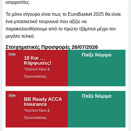
ισορροπίες.
Το μόνο σίγουρο είναι πως το EuroBasket 2025 θα είναι
ένα μπασκετικό τουρνουά που αξίζει να
παρακολουθήσουμε από το πρώτο τζάμπολ μέχρι τον
μεγάλο τελικό.
Στοιχηματικές Προσφορές 26/07/2026
Παίξε Νόμιμα
18 Και …
Κάρφωσες!
*Ισχύουν Όροι &
Προϋποθέσεις
Παίξε Νόμιμα
BB Ready ACCA
Insurance
*Ισχύουν Όροι &
Προϋποθέσεις