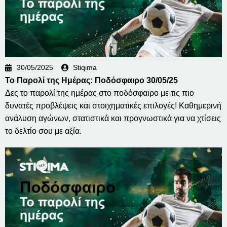
30/05/2025
Stiqima
Το Παρολί της Ημέρας: Ποδόσφαιρο 30/05/25
Δες το παρολί της ημέρας στο ποδόσφαιρο με τις πιο
δυνατές προβλέψεις και στοιχηματικές επιλογές! Καθημερινή
ανάλυση αγώνων, στατιστικά και προγνωστικά για να χτίσεις
το δελτίο σου με αξία.