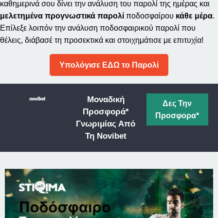
καθημερινά σου δίνει την ανάλυση του παρολί της ημέρας και
μελετημένα προγνωστικά παρολί
ποδοσφαίρου
κάθε μέρα
.
Επίλεξε λοιπόν την ανάλυση ποδοσφαιρικού παρολί που
θέλεις, διάβασέ τη προσεκτικά και στοιχημάτισε με επιτυχία!
Υπολόγισε ΕΔΩ το Παρολί
Μοναδική
Δες Την
Προσφορά*
Προσφορα*
Γνωριμίας Από
Τη Novibet