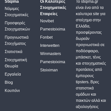
Stiqima
Οι Καλύτερες
Το stiqima.gr
Στοιχηματικές
είναι ένα από τα
Νόμιμες
Εταιρείες
καλυτερα site για
Στοιχηματικές
στοίχημα στην
Novibet
Προσφορές
Ελλάδα,
Στοιχηματικών
Pamestoixima
προσφέροντας
Προγνωστικά
Fonbet
δωρεάν
Στοιχήματος
προγνωστικά σε
Interwetten
ποδόσφαιρο,
Στατιστικά
Winmasters
μπάσκετ, τένις
Στοιχηματική
Pamestoixima
και στοιχηματικές
Θεωρία
προτάσεις από
Stoiximan
Εργαλεία
έμπειρους
tipsters. Βρες
Blog
στατιστικά
Κουπόνι
ομάδων και
παικτών αλλά και
αξιολογήσεις