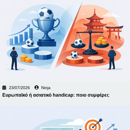
23/07/2026
Ninja
Ευρωπαϊκό ή ασιατικό handicap: ποιο συμφέρει;