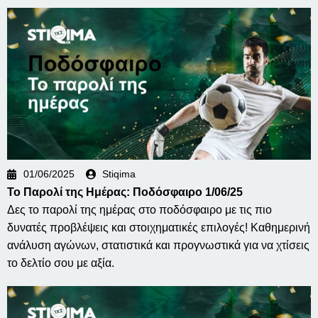
01/06/2025
Stiqima
Το Παρολί της Ημέρας: Ποδόσφαιρο 1/06/25
Δες το παρολί της ημέρας στο ποδόσφαιρο με τις πιο
δυνατές προβλέψεις και στοιχηματικές επιλογές! Καθημερινή
ανάλυση αγώνων, στατιστικά και προγνωστικά για να χτίσεις
το δελτίο σου με αξία.