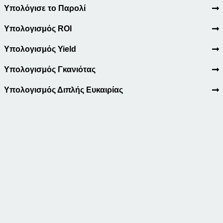
Υπολόγισε το Παρολί
Υπολογισμός ROI
Υπολογισμός Yield
Υπολογισμός Γκανιότας
Υπολογισμός Διπλής Ευκαιρίας