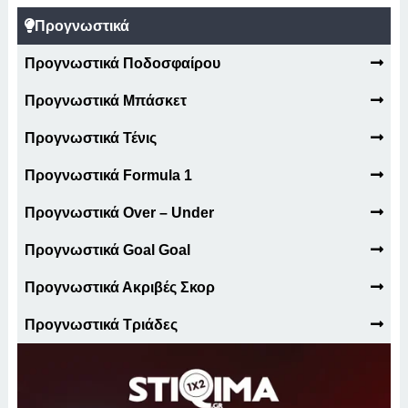
Προγνωστικά
Προγνωστικά Ποδοσφαίρου
Προγνωστικά Μπάσκετ
Προγνωστικά Τένις
Προγνωστικά Formula 1
Προγνωστικά Over – Under
Προγνωστικά Goal Goal
Προγνωστικά Ακριβές Σκορ
Προγνωστικά Τριάδες