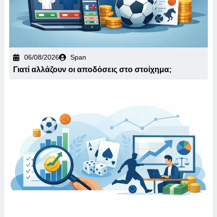
06/08/2026
Span
Γιατί αλλάζουν οι αποδόσεις στο στοίχημα;