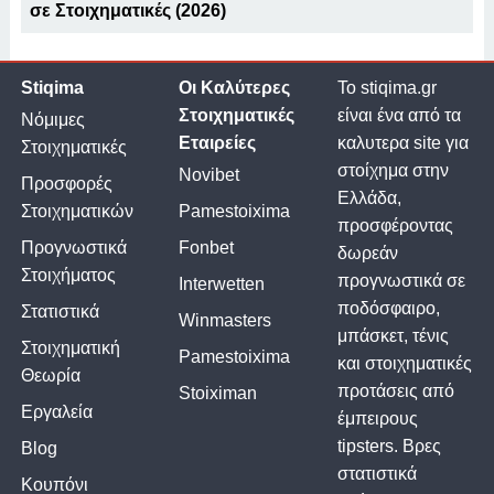
σε Στοιχηματικές (2026)
Stiqima
Οι Καλύτερες
Το stiqima.gr
Στοιχηματικές
είναι ένα από τα
Νόμιμες
Εταιρείες
καλυτερα site για
Στοιχηματικές
στοίχημα στην
Novibet
Προσφορές
Ελλάδα,
Στοιχηματικών
Pamestoixima
προσφέροντας
Προγνωστικά
Fonbet
δωρεάν
Στοιχήματος
προγνωστικά σε
Interwetten
ποδόσφαιρο,
Στατιστικά
Winmasters
μπάσκετ, τένις
Στοιχηματική
Pamestoixima
και στοιχηματικές
Θεωρία
προτάσεις από
Stoiximan
Εργαλεία
έμπειρους
tipsters. Βρες
Blog
στατιστικά
Κουπόνι