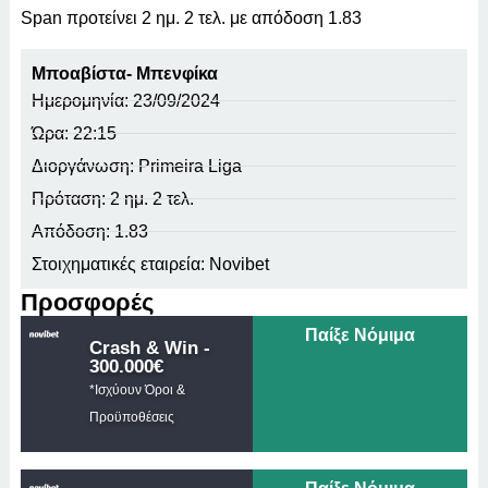
Span προτείνει 2 ημ. 2 τελ. με απόδοση 1.83
Μποαβίστα
- Μπενφίκα
Ημερομηνία: 23/09/2024
Ώρα: 22:15
Διοργάνωση: Primeira Liga
Πρόταση: 2 ημ. 2 τελ.
Απόδοση: 1.83
Στοιχηματικές εταιρεία: Novibet
Προσφορές
Παίξε Νόμιμα
Crash & Win -
300.000€
*Ισχύουν Όροι &
Προϋποθέσεις