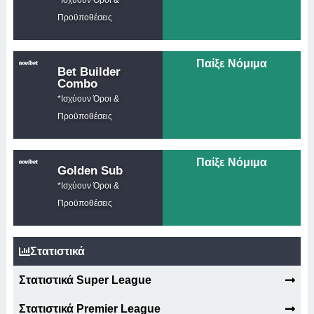
Προϋποθέσεις
Παίξε Νόμιμα
Bet Builder
Combo
*Ισχύουν Όροι &
Προϋποθέσεις
Παίξε Νόμιμα
Golden Sub
*Ισχύουν Όροι &
Προϋποθέσεις
Στατιστικά
Στατιστικά Super League
Στατιστικά Premier League