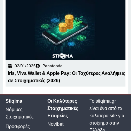
02/01/2026
Panafonda
Iris, Viva Wallet & Apple Pay: Οι Ταχύτερες Αναλήψεις
σε Στοιχηματικές (2026)
Stiqima
Οι Καλύτερες
Το stiqima.gr
Στοιχηματικές
είναι ένα από τα
Νόμιμες
Εταιρείες
καλυτερα site για
Στοιχηματικές
στοίχημα στην
Novibet
Προσφορές
Ελλάδα,