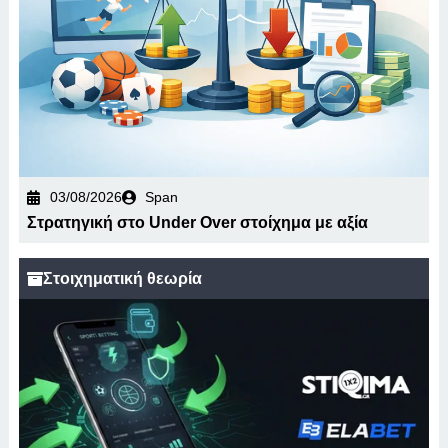
03/08/2026
Span
Στρατηγική στο Under Over στοίχημα με αξία
Στοιχηματική θεωρία