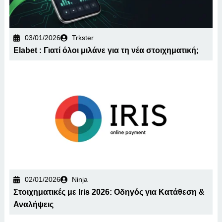
03/01/2026
Trkster
Elabet : Γιατί όλοι μιλάνε για τη νέα στοιχηματική;
02/01/2026
Ninja
Στοιχηματικές με Iris 2026: Οδηγός για Κατάθεση &
Αναλήψεις