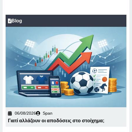
Blog
06/08/2026
Span
Γιατί αλλάζουν οι αποδόσεις στο στοίχημα;