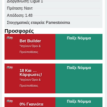
Διοργάνωση: Ligue 1
Πρόταση: Ναντ
Απόδοση: 1.48
Στοιχηματικές εταιρεία: Pamestoixima
Προσφορές
Παίξε Νόμιμα
Bet Builder
*Ισχύουν Όροι &
Προϋποθέσεις
Παίξε Νόμιμα
18 Και …
Κάρφωσες!
*Ισχύουν Όροι &
Προϋποθέσεις
Παίξε Νόμιμα
0% Γκανιότα