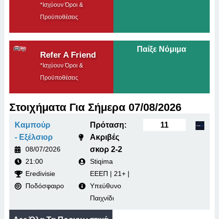
*Ισχύουν Όροι &
Προϋποθέσεις
Παίξε Νόμιμα
Refer A Friend
*Ισχύουν Όροι &
Προϋποθέσεις
Στοιχήματα Για Σήμερα 07/08/2026
Καμπούρ
Πρόταση:
11
- Εξέλσιορ
Ακριβές
08/07/2026
σκορ 2-2
21:00
Stiqima
Eredivisie
ΕΕΕΠ | 21+ |
Ποδόσφαιρο
Υπεύθυνο
Παιχνίδι