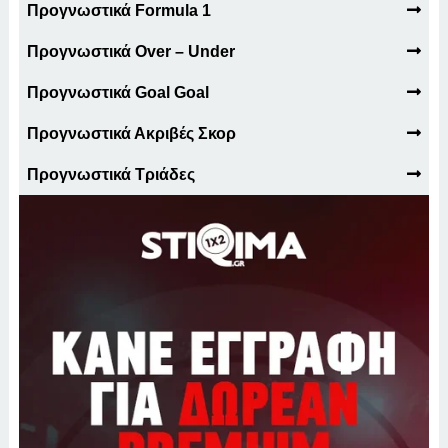
Προγνωστικά Formula 1
Προγνωστικά Over – Under
Προγνωστικά Goal Goal
Προγνωστικά Ακριβές Σκορ
Προγνωστικά Τριάδες