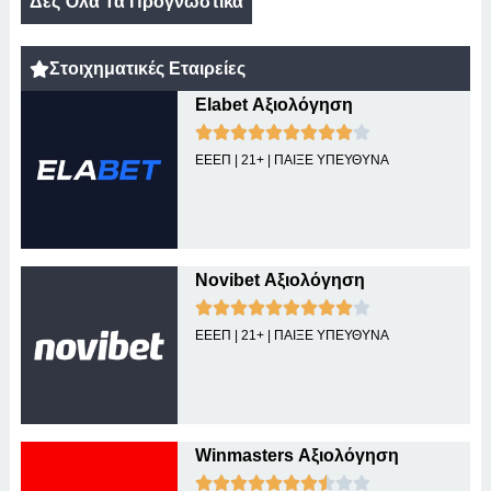
Δες Όλα Τα Προγνωστικά
Στοιχηματικές Εταιρείες
Elabet Αξιολόγηση
ΕΕΕΠ | 21+ | ΠΑΙΞΕ ΥΠΕΥΘΥΝΑ
Novibet Αξιολόγηση
ΕΕΕΠ | 21+ | ΠΑΙΞΕ ΥΠΕΥΘΥΝΑ
Winmasters Αξιολόγηση