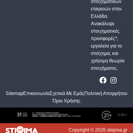
στοιχηματικών
εταιρειών στην
Ελλάδα.
Ανακάλυψε
στοιχηματικές
προσφορές*,
εργαλεία για το
στοίχημα, και
χρήσιμη θεωρία
στοιχήματος.
Sitemap
Επικοινωνία
Σχετικά Με Εμάς
Πολιτική Απορρήτου
Όροι Χρήσης
Copyright © 2026 stiqima.gr