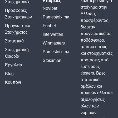
Εταιρείες
καλυτερα site για
Στοιχηματικές
στοίχημα στην
Novibet
Προσφορές
Ελλάδα,
Στοιχηματικών
Pamestoixima
προσφέροντας
Προγνωστικά
Fonbet
δωρεάν
Στοιχήματος
προγνωστικά σε
Interwetten
ποδόσφαιρο,
Στατιστικά
Winmasters
μπάσκετ, τένις
Στοιχηματική
Pamestoixima
και στοιχηματικές
Θεωρία
προτάσεις από
Stoiximan
Εργαλεία
έμπειρους
tipsters. Βρες
Blog
στατιστικά
Κουπόνι
ομάδων και
παικτών αλλά και
αξιολογήσεις
όλων των
νόμιμων