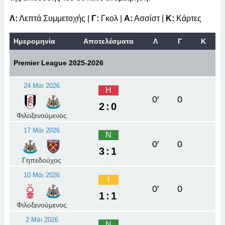
Λ:
Λεπτά Συμμετοχής |
Γ:
Γκολ |
Α:
Ασσίστ |
Κ:
Κάρτες
Ημερομηνία
Αποτελέσματα
Λ
Γ
Κ
Premier League 2025-2026
24 Μάι 2026
Η
0′
0
2:0
Φιλοξενούμενος
17 Μάι 2026
Ν
0′
0
3:1
Γηπεδούχος
10 Μάι 2026
Ι
0′
0
1:1
Φιλοξενούμενος
2 Μάι 2026
Ν