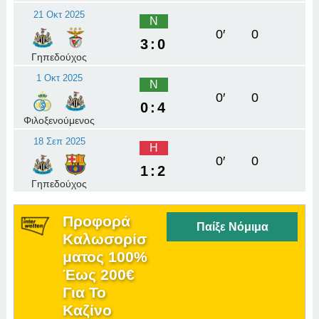
21 Οκτ 2025
Ν
0′
0
3:0
Γηπεδούχος
1 Οκτ 2025
Ν
0′
0
0:4
Φιλοξενούμενος
18 Σεπ 2025
Η
0′
0
1:2
Γηπεδούχος
Προφορά
Παίξε Νόμιμα
Καλωσορίσ
Ματος 100%
Έως 200€
Για Το
Καζίνο