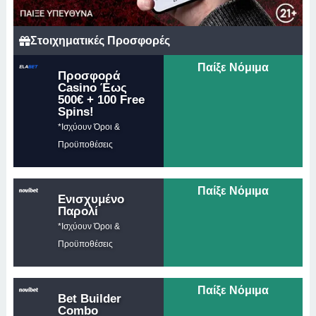
Στοιχηματικές Προσφορές
Παίξε Νόμιμα
Προσφορά
Casino Έως
500€ + 100 Free
Spins!
*Ισχύουν Όροι &
Προϋποθέσεις
Παίξε Νόμιμα
Ενισχυμένο
Παρολί
*Ισχύουν Όροι &
Προϋποθέσεις
Παίξε Νόμιμα
Bet Builder
Combo