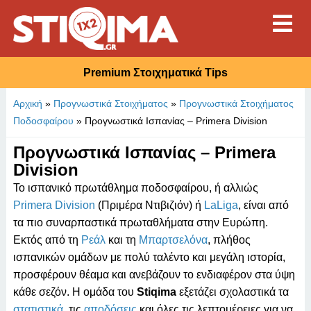
Premium Στοιχηματικά Tips
Αρχική
»
Προγνωστικά Στοιχήματος
»
Προγνωστικά Στοιχήματος
Ποδοσφαίρου
»
Προγνωστικά Ισπανίας – Primera Division
Προγνωστικά Ισπανίας – Primera
Division
Το ισπανικό πρωτάθλημα ποδοσφαίρου, ή αλλιώς
Primera Division
(Πριμέρα Ντιβιζιόν) ή
LaLiga
, είναι από
τα πιο συναρπαστικά πρωταθλήματα στην Ευρώπη.
Εκτός από τη
Ρεάλ
και τη
Μπαρτσελόνα
, πλήθος
ισπανικών ομάδων με πολύ ταλέντο και μεγάλη ιστορία,
προσφέρουν θέαμα και ανεβάζουν το ενδιαφέρον στα ύψη
κάθε σεζόν. Η ομάδα του
Stiqima
εξετάζει σχολαστικά τα
στατιστικά
, τις
αποδόσεις
και όλες τις λεπτομέρειες για να