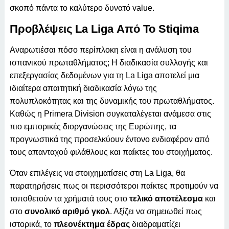
σκοπό πάντα το καλύτερο δυνατό value.
Προβλέψεις La Liga Από Το Stiqima
Αναρωτιέσαι πόσο περίπλοκη είναι η ανάλυση του
ισπανικού πρωταθλήματος; Η διαδικασία συλλογής και
επεξεργασίας δεδομένων για τη La Liga αποτελεί μια
ιδιαίτερα απαιτητική διαδικασία λόγω της
πολυπλοκότητας και της δυναμικής του πρωταθλήματος.
Καθώς η Primera Division συγκαταλέγεται ανάμεσα στις
πιο εμπορικές διοργανώσεις της Ευρώπης, τα
προγνωστικά της προσελκύουν έντονο ενδιαφέρον από
τους απανταχού φιλάθλους και παίκτες του στοιχήματος.
Όταν επιλέγεις να στοιχηματίσεις στη La Liga, θα
παρατηρήσεις πως οι περισσότεροι παίκτες προτιμούν να
τοποθετούν τα χρήματά τους στο
τελικό αποτέλεσμα
και
στο
συνολικό αριθμό γκολ
. Αξίζει να σημειωθεί πως
ιστορικά, το
πλεονέκτημα έδρας
διαδραματίζει