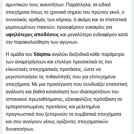
αμυντικών τους ικανοτήτων. Παράλληλα, τα ειδικά
στοιχήματα όπως το χρονικό σημείο του πρώτου γκολ, ο
συνολικός αριθμός των κόρνερ, ή ακόμη και τα στατιστικά
μεμονωμένων παικτών, προσφέρουν ευκαιρίες για
υψηλότερες αποδόσεις
και μεγαλύτερο ενδιαφέρον κατά
την παρακολούθηση των αγώνων.
Η ομάδα του
Stiqima
αναλύει διεξοδικά κάθε παράμετρο
των αναμετρήσεων και επιλέγει προσεκτικά τις πιο
ελκυστικές στοιχηματικές προτάσεις, ώστε να
μεγιστοποιήσει τις πιθανότητές σου για επιτυχημένα
στοιχήματα. Με μια προσέγγιση που συνδυάζει στατιστική
ανάλυση και βαθιά κατανόηση των ιδιαιτεροτήτων του
ισπανικού πρωταθλήματος, εξασφαλίζεις πρόσβαση σε
εμπεριστατωμένες προτάσεις και μελετημένα
προγνωστικά που ξεπερνούν τα συμβατικά στοιχήματα
και σου ανοίγουν νέους ορίζοντες στοιχηματικών
δυνατοτήτων.