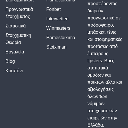
προσφέροντας
Προγνωστικά
Fonbet
δωρεάν
Στοιχήματος
προγνωστικά σε
Interwetten
ποδόσφαιρο,
Στατιστικά
Winmasters
μπάσκετ, τένις
Στοιχηματική
Pamestoixima
και στοιχηματικές
Θεωρία
προτάσεις από
Stoiximan
Εργαλεία
έμπειρους
tipsters. Βρες
Blog
στατιστικά
Κουπόνι
ομάδων και
παικτών αλλά και
αξιολογήσεις
όλων των
νόμιμων
στοιχηματικών
εταιρειών στην
Ελλάδα.