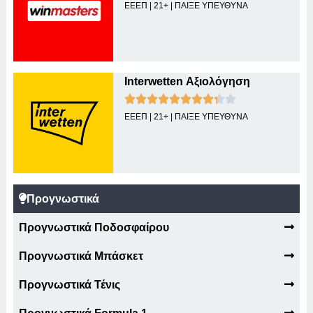
ΕΕΕΠ | 21+ | ΠΑΙΞΕ ΥΠΕΥΘΥΝΑ
Interwetten Αξιολόγηση
ΕΕΕΠ | 21+ | ΠΑΙΞΕ ΥΠΕΥΘΥΝΑ
Προγνωστικά
Προγνωστικά Ποδοσφαίρου
Προγνωστικά Μπάσκετ
Προγνωστικά Τένις