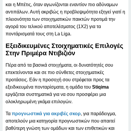
και η Μπέτις, όταν αγωνίζονται εναντίον πιο αδύναμων
αντιπάλων. Αυτή ακριβώς η προβλεψιμότητα εξηγεί γιατί η
πλειονότητα των στοιχηματικών παικτών προτιμά την
αγορά του τελικού αποτελέσματος (1Χ2) για τα
ποντάρισματά τους στη La Liga.
Εξειδικευμένες Στοιχηματικές Επιλογές
Στην Πριμέρα Ντιβιζιόν
Πέρα από τα βασικά στοιχήματα, οι δυνατότητές σου
επεκτείνονται και σε πιο σύνθετες στοιχηματικές
προτάσεις. Εάν η προσοχή σου στρέφεται προς τα
εξειδικευμένα πονταρίσματα, η ομάδα του
Stiqima
εργάζεται συστηματικά για να σου προσφέρει μια
ολοκληρωμένη γκάμα επιλογών.
Τα
προγνωστικά για ακριβές σκορ
, για παράδειγμα,
αποτελούν μια κατηγορία προγνωστικών που απαιτεί
βαθύτερη γνώση των ομάδων και των επιθετικών και