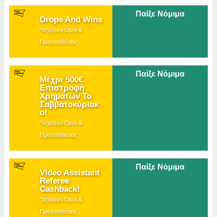
Παίξε Νόμιμα
Drops And Wins
*Ισχύουν Όροι &
Προϋποθέσεις
Παίξε Νόμιμα
Μέχρι 500€
Επιστροφή
Χρημάτων Το
Σαββατοκύριακ
Ο!
*Ισχύουν Όροι &
Προϋποθέσεις
Παίξε Νόμιμα
Video Assistant
Referee
Cashback!
*Ισχύουν Όροι &
Προϋποθέσεις