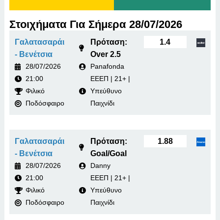
Στοιχήματα Για Σήμερα 28/07/2026
Γαλατασαράι
Πρόταση:
1.4
- Βενέτσια
Over 2.5
28/07/2026
Panafonda
21:00
ΕΕΕΠ | 21+ |
Φιλικό
Υπεύθυνο
Ποδόσφαιρο
Παιχνίδι
Γαλατασαράι
Πρόταση:
1.88
- Βενέτσια
Goal/Goal
28/07/2026
Danny
21:00
ΕΕΕΠ | 21+ |
Φιλικό
Υπεύθυνο
Ποδόσφαιρο
Παιχνίδι