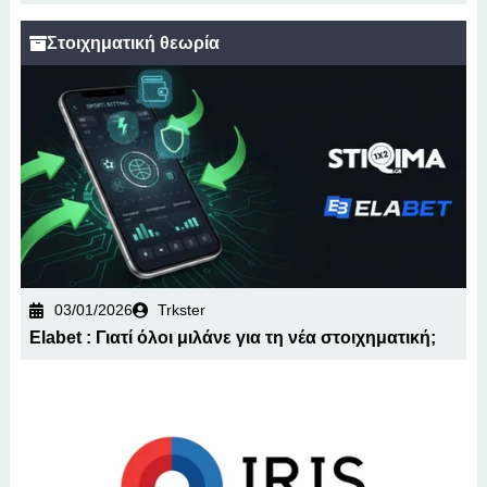
Στοιχηματική θεωρία
03/01/2026
Trkster
Elabet : Γιατί όλοι μιλάνε για τη νέα στοιχηματική;