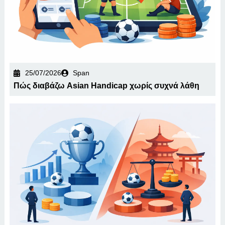
25/07/2026
Span
Πώς διαβάζω Asian Handicap χωρίς συχνά λάθη