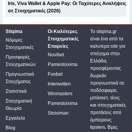
Iris, Viva Wallet & Apple Pay: Οι Ταχύτερες Αναλήψεις
σε Στοιχηματικές (2026)
Stiqima
Οι Καλύτερες
Το stiqima.gr
Στοιχηματικές
είναι ένα από τα
Νόμιμες
Εταιρείες
καλυτερα site για
Στοιχηματικές
στοίχημα στην
Novibet
Προσφορές
Ελλάδα,
Στοιχηματικών
Pamestoixima
προσφέροντας
Προγνωστικά
Fonbet
δωρεάν
Στοιχήματος
προγνωστικά σε
Interwetten
ποδόσφαιρο,
Στατιστικά
Winmasters
μπάσκετ, τένις
Στοιχηματική
Pamestoixima
και στοιχηματικές
Θεωρία
προτάσεις από
Stoiximan
Εργαλεία
έμπειρους
tipsters. Βρες
Blog