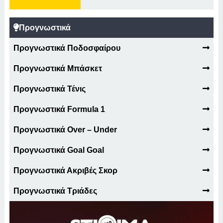
Προγνωστικά
Προγνωστικά Ποδοσφαίρου
Προγνωστικά Μπάσκετ
Προγνωστικά Τένις
Προγνωστικά Formula 1
Προγνωστικά Over – Under
Προγνωστικά Goal Goal
Προγνωστικά Ακριβές Σκορ
Προγνωστικά Τριάδες