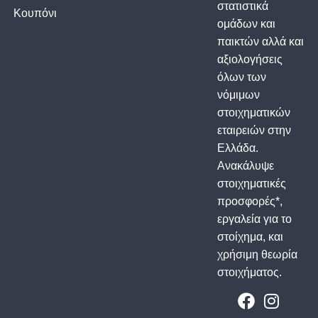
στατιστικά
Κουπόνι
ομάδων και
παικτών αλλά και
αξιολογήσεις
όλων των
νόμιμων
στοιχηματικών
εταιρειών στην
Ελλάδα.
Ανακάλυψε
στοιχηματικές
προσφορές*,
εργαλεία για το
στοίχημα, και
χρήσιμη θεωρία
στοιχήματος.