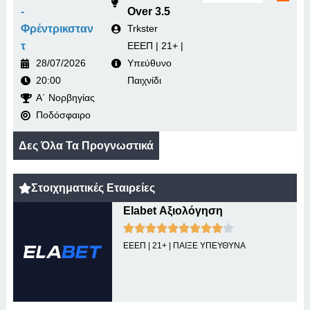
-
Over 3.5
Φρέντρικσταν
Trkster
τ
ΕΕΕΠ | 21+ |
28/07/2026
Υπεύθυνο
20:00
Παιχνίδι
Α΄ Νορβηγίας
Ποδόσφαιρο
Δες Όλα Τα Προγνωστικά
Στοιχηματικές Εταιρείες
Elabet Αξιολόγηση
ΕΕΕΠ | 21+ | ΠΑΙΞΕ ΥΠΕΥΘΥΝΑ