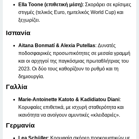
Ella Toone (επιθετική μέση)
: Σκοράρει σε κρίσιμες
στιγμές (τελικός Euro, ημιτελικός World Cup) και
ξεχωρίζει.
Ισπανία
Aitana Bonmatí & Alexia Putellas
: Δυνατές
ποδοσφαιρικές προσωπικότητες σε μεσαία γραμμή
και οι αρχηγοί της παγκόσμιας πρωταθλήτριας του
2023. Οι δύο τους καθορίζουν το ρυθμό και τη
δημιουργία.
Γαλλία
Marie-Antoinette Katoto & Kadidiatou Diani
:
Κορυφαίες επιθετικά, με ισχυρή σταθερότητα και
ικανότητα να ανοίγουν αμυντικές «κλειδαριές».
Γερμανία
Lea Schüller
: Κορυφαία σκόρερ προκριματικών με