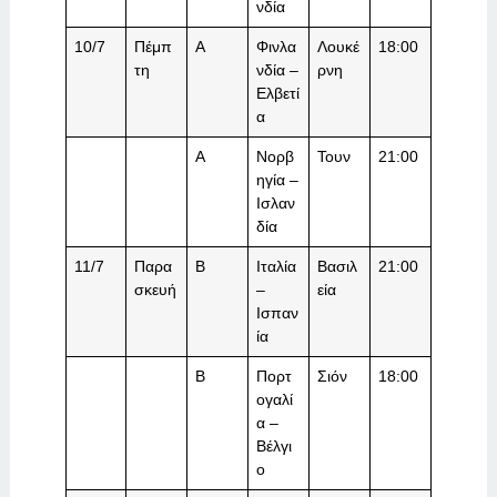
νδία
10/7
Πέμπ
A
Φινλα
Λουκέ
18:00
τη
νδία –
ρνη
Ελβετί
α
A
Νορβ
Τουν
21:00
ηγία –
Ισλαν
δία
11/7
Παρα
B
Ιταλία
Βασιλ
21:00
σκευή
–
εία
Ισπαν
ία
B
Πορτ
Σιόν
18:00
ογαλί
α –
Βέλγι
ο