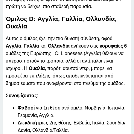
πρώτη να δείχνει πιο σταθερή παρουσία.
Όμιλος D: Αγγλία, Γαλλία, Ολλανδία,
Ουαλία
Αυτός ο όμιλος έχει την πιο δυνατή σύνθεση, αφού
Αγγλία
,
Γαλλία
και
Ολλανδία
ανήκουν στις
κορυφαίες 6
ομάδες της Ευρώπης . Οι Lionesses (Αγγλία) θέλουν να
υπερασπιστούν το τρόπαιο, αλλά οι αντίπαλοι είναι
ισχυροί. Η
Ουαλία
, παρότι αουτσάιντερ, μπορεί να
προσφέρει εκπλήξεις, όπως αποδεικνύεται και από
δημοσιεύματα που αναφέρονται στο πνεύμα της ομάδας.
Συνοψίζοντας:
Φαβορί
για 1η θέση ανά όμιλο: Νορβηγία, Ισπανία,
Γερμανία, Αγγλία.
Διεκδικήτριες
2ης θέσης: Ελβετία, Ιταλία, Σουηδία/
Δανία, Ολλανδία/Γαλλία.