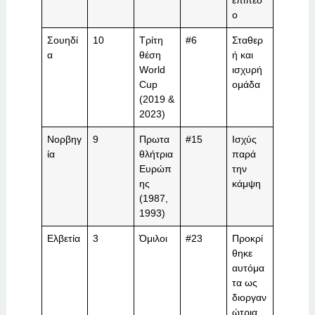
ο
Σουηδί
10
Τρίτη
#6
Σταθερ
α
θέση
ή και
World
ισχυρή
Cup
ομάδα
(2019 &
2023)
Νορβηγ
9
Πρωτα
#15
Ισχύς
ία
θλήτρια
παρά
Ευρώπ
την
ης
κάμψη
(1987,
1993)
Ελβετία
3
Όμιλοι
#23
Προκρί
θηκε
αυτόμα
τα ως
διοργαν
ώτρια