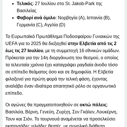
Τελικός
: 27 Ιουλίου στο St. Jakob-Park της
Βασιλείας
Φαβορί ανά όμιλο
: Νορβηγία (A), Ισπανία (B),
Γερμανία (C), Αγγλία (D)
Το Ευρωπαϊκό Πρωτάθλημα Ποδοσφαίρου Γυναικών της
UEFA για το 2025 θα διεξαχθεί
στην Ελβετία από τις 2
έως τις 27 Ιουλίου
, με τη συμμετοχή 16 εθνικών ομάδων.
Πρόκειται για την 14η διοργάνωση του θεσμού, ο οποίος
τα τελευταία χρόνια έχει καταγράψει ραγδαία άνοδο τόσο
σε επίπεδο θεάματος όσο και σε δημοφιλία. Η Ελβετία
φιλοξενεί για πρώτη φορά την τελική φάση, έχοντας
αναλάβει έναν ιδιαίτερα απαιτητικό ρόλο σε οργανωτικό
επίπεδο.
Οι αγώνες θα πραγματοποιηθούν σε
οκτώ πόλεις
:
Βασιλεία, Βέρνη, Γενεύη, Ζυρίχη, Σεν Γκάλεν, Λουκέρνη,
Τουν και Σιόν. Το τουρνουά αναμένεται να προσελκύσει
εκατοντάδες χιλιάδες θεατές, με συνολική διάθεση