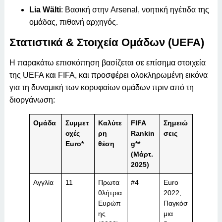
Lia Wälti
: Βασική στην Arsenal, νοητική ηγέτιδα της
ομάδας, πιθανή αρχηγός.
Στατιστικά & Στοιχεία Ομάδων (UEFA)
Η παρακάτω επισκόπηση βασίζεται σε επίσημα στοιχεία
της UEFA και FIFA, και προσφέρει ολοκληρωμένη εικόνα
για τη δυναμική των κορυφαίων ομάδων πριν από τη
διοργάνωση:
Ομάδα
Συμμετ
Καλύτε
FIFA
Σημειώ
οχές
ρη
Rankin
σεις
Euro*
θέση
g**
(Μάρτ.
2025)
Αγγλία
11
Πρωτα
#4
Euro
θλήτρια
2022,
Ευρώπ
Παγκόσ
ης
μια