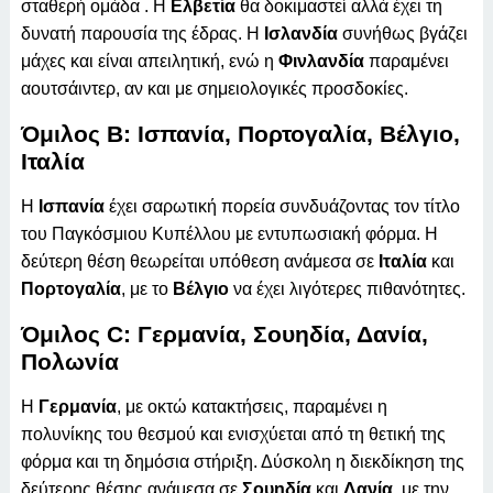
σταθερή ομάδα . Η
Ελβετία
θα δοκιμαστεί αλλά έχει τη
δυνατή παρουσία της έδρας. Η
Ισλανδία
συνήθως βγάζει
μάχες και είναι απειλητική, ενώ η
Φινλανδία
παραμένει
αουτσάιντερ, αν και με σημειολογικές προσδοκίες.
Όμιλος B: Ισπανία, Πορτογαλία, Βέλγιο,
Ιταλία
Η
Ισπανία
έχει σαρωτική πορεία συνδυάζοντας τον τίτλο
του Παγκόσμιου Κυπέλλου με εντυπωσιακή φόρμα. Η
δεύτερη θέση θεωρείται υπόθεση ανάμεσα σε
Ιταλία
και
Πορτογαλία
, με το
Βέλγιο
να έχει λιγότερες πιθανότητες.
Όμιλος C: Γερμανία, Σουηδία, Δανία,
Πολωνία
Η
Γερμανία
, με οκτώ κατακτήσεις, παραμένει η
πολυνίκης του θεσμού και ενισχύεται από τη θετική της
φόρμα και τη δημόσια στήριξη. Δύσκολη η διεκδίκηση της
δεύτερης θέσης ανάμεσα σε
Σουηδία
και
Δανία
, με την