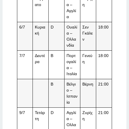
ατο
α –
η
Αγγλί
α
6/7
Κυρια
D
Ουαλί
Σεν
18:00
κή
α –
Γκάλε
Ολλα
ν
νδία
7/7
Δευτέ
B
Πορτ
Γενεύ
18:00
ρα
ογαλί
η
α –
Ιταλία
B
Βέλγι
Βέρνη
21:00
ο –
Ισπαν
ία
9/7
Τετάρ
D
Αγγλί
Ζυρίχ
21:00
τη
α –
η
Ολλα