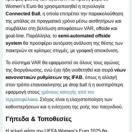
Women’s Euro θα χρησιμοποιηθεί η τεχνολογία
Connected Ball
, η οποία επιτρέπει την παρακολούθηση
της μπάλας σε πραγματικό χρόνο μέσω αισθητήρων και
συμβάλλει στη βελτίωση αποφάσεων VAR, offside και
goal-line. Παράλληλα, το
semi-automated offside
system
θα προσφέρει αυτόματη ανάλυση της θέσης των
παικτριών σε κρίσιμες στιγμές, με γραφική απεικόνιση.
Το σύστημα VAR θα εφαρμοστεί σε όλους τους αγώνες
της διοργάνωσης, ενώ έχει ήδη υιοθετηθεί και σειρά
νέων
κανονιστικών ρυθμίσεων της IFAB
, όπως η αλλαγή
στον τρόπο επανεκκίνησης με drop ball ή η αυστηρότερη
εφαρμογή στους
χρόνους κατοχής από τον
τερματοφύλακα
. Στόχος είναι η ελαχιστοποίηση των
καθυστερήσεων και η ενίσχυση της ροής του παιχνιδιού.
Γήπεδα & Τοποθεσίες
Η τελική φάση του UEFA Women’s Euro 2025 θα