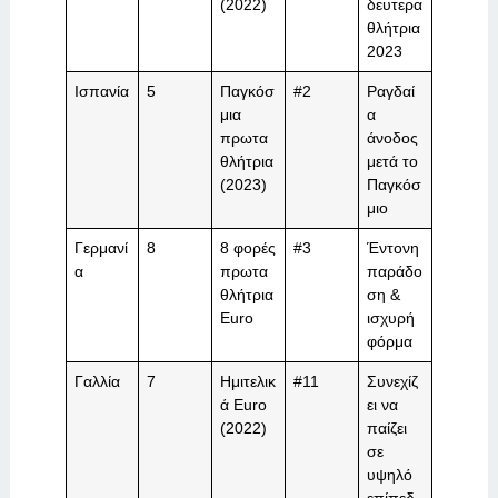
(2022)
δευτερα
θλήτρια
2023
Ισπανία
5
Παγκόσ
#2
Ραγδαί
μια
α
πρωτα
άνοδος
θλήτρια
μετά το
(2023)
Παγκόσ
μιο
Γερμανί
8
8 φορές
#3
Έντονη
α
πρωτα
παράδο
θλήτρια
ση &
Euro
ισχυρή
φόρμα
Γαλλία
7
Ημιτελικ
#11
Συνεχίζ
ά Euro
ει να
(2022)
παίζει
σε
υψηλό
επίπεδ