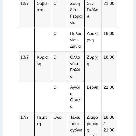
12/7
Σάββ
C
Σουη
Σεν
21:00
ατο
δία –
Γκάλε
Γερμα
ν
νία
C
Πολω
Λουκέ
18:00
νία –
ρνη
Δανία
13/7
Κυρια
D
Ολλα
Ζυρίχ
18:00
κή
νδία –
η
Γαλλί
α
D
Αγγλί
Βέρνη
21:00
α –
Ουαλί
α
17/7
Πέμπ
Όλοι
Τελευ
Διαφο
18:00
τη
ταίοι
ρετικέ
/
αγώνε
ς
21:00