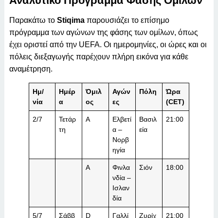
Αναλυτικό Πρόγραμμα Φάσης Ομίλων
Παρακάτω το
Stiqima
παρουσιάζει το επίσημο
πρόγραμμα των αγώνων της φάσης των ομίλων, όπως
έχει οριστεί από την UEFA. Οι ημερομηνίες, οι ώρες και οι
πόλεις διεξαγωγής παρέχουν πλήρη εικόνα για κάθε
αναμέτρηση.
Ημ/
Ημέρ
Όμιλ
Αγών
Πόλη
Ώρα
νία
α
ος
ες
(CET)
2/7
Τετάρ
A
Ελβετί
Βασιλ
21:00
τη
α –
εία
Νορβ
ηγία
A
Φινλα
Σιόν
18:00
νδία –
Ισλαν
δία
5/7
Σάββ
D
Γαλλί
Ζυρίχ
21:00